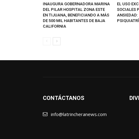
INAUGURA GOBERNADORA MARINA
EL USO EXC
DEL PILAR HOSPITAL ZONA ESTE
SOCIALES 
EN TIJUANA, BENEFICIANDO A MÁS
ANSIEDAD: 
DE 500 MIL HABITANTES DE BAJA
PSIQUIATR
CALIFORNIA
CONTÁCTANOS
DIV
info@latrincheranews.com