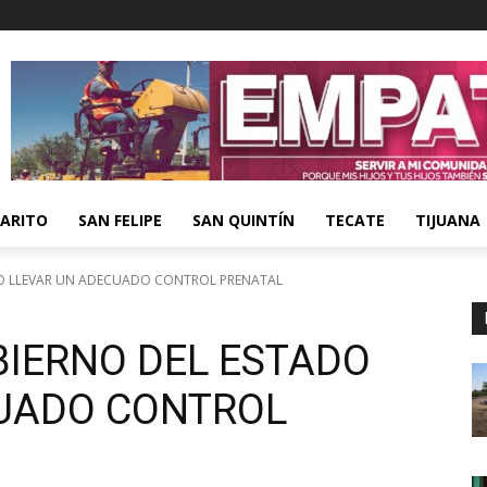
ARITO
SAN FELIPE
SAN QUINTÍN
TECATE
TIJUANA
O LLEVAR UN ADECUADO CONTROL PRENATAL
IERNO DEL ESTADO
UADO CONTROL