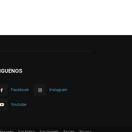
IGUENOS
Facebook
Instagram
Youtube
Rosarito
San Felipe
San Quintín
Tecate
Tijuana