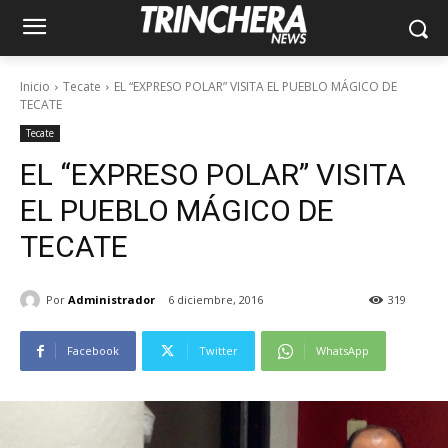
Inicio
Tecate
EL “EXPRESO POLAR” VISITA EL PUEBLO MÁGICO DE
TECATE
Tecate
EL “EXPRESO POLAR” VISITA
EL PUEBLO MÁGICO DE
TECATE
Por
Administrador
6 diciembre, 2016
319
Facebook
Twitter
WhatsApp