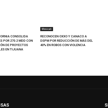
Mexicali
FORNIA CONSOLIDA
RECONOCEN OXXO Y CANACO A
ES POR 270.2 MDD CON
DSPM POR REDUCCIÓN DE MÁS DEL
IÓN DE PROYECTOS
40% EN ROBOS CON VIOLENCIA
LES EN TIJUANA
ISAS
S