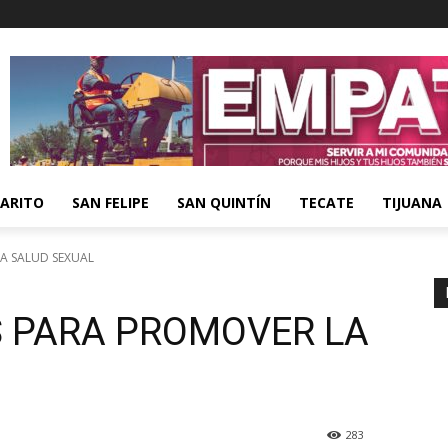
ARITO
SAN FELIPE
SAN QUINTÍN
TECATE
TIJUANA
A SALUD SEXUAL
 PARA PROMOVER LA
283