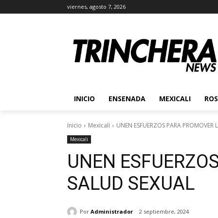
viernes, agosto 7, 2026
INICIO
ENSENADA
MEXICALI
ROS
Inicio
Mexicali
UNEN ESFUERZOS PARA PROMOVER L
Mexicali
UNEN ESFUERZOS
SALUD SEXUAL
Por
Administrador
2 septiembre, 2024