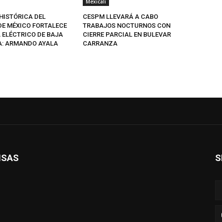
Mexicali
HISTÓRICA DEL
CESPM LLEVARÁ A CABO
DE MÉXICO FORTALECE
TRABAJOS NOCTURNOS CON
 ELÉCTRICO DE BAJA
CIERRE PARCIAL EN BULEVAR
A: ARMANDO AYALA
CARRANZA
ISAS
S