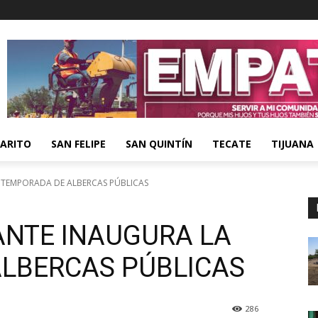
ARITO
SAN FELIPE
SAN QUINTÍN
TECATE
TIJUANA
TEMPORADA DE ALBERCAS PÚBLICAS
NTE INAUGURA LA
LBERCAS PÚBLICAS
286