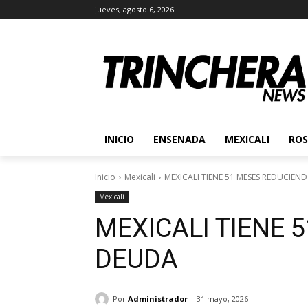
jueves, agosto 6, 2026
INICIO
ENSENADA
MEXICALI
ROS
Inicio
Mexicali
MEXICALI TIENE 51 MESES REDUCIE
Mexicali
MEXICALI TIENE 
DEUDA
Por
Administrador
31 mayo, 2026