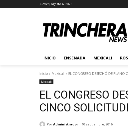
jueves, agosto 6, 2026
INICIO
ENSENADA
MEXICALI
ROS
Inicio
Mexicali
EL CONGRESO DESECHÓ DE PLANO CI
Mexicali
EL CONGRESO DE
CINCO SOLICITUDE
Por
Administrador
10 septiembre, 2016