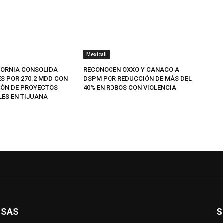
Mexicali
FORNIA CONSOLIDA
RECONOCEN OXXO Y CANACO A
ES POR 270.2 MDD CON
DSPM POR REDUCCIÓN DE MÁS DEL
IÓN DE PROYECTOS
40% EN ROBOS CON VIOLENCIA
LES EN TIJUANA
ISAS
S