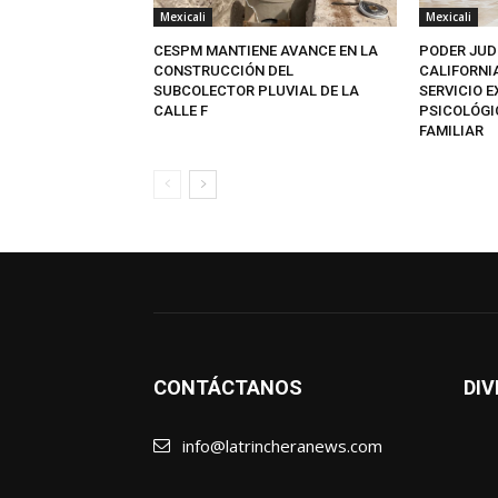
Mexicali
Mexicali
CESPM MANTIENE AVANCE EN LA
PODER JUD
CONSTRUCCIÓN DEL
CALIFORNI
SUBCOLECTOR PLUVIAL DE LA
SERVICIO 
CALLE F
PSICOLÓGI
FAMILIAR
CONTÁCTANOS
DIV
info@latrincheranews.com