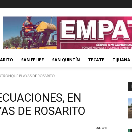
ARITO
SAN FELIPE
SAN QUINTÍN
TECATE
TIJUANA
ENTRONQUE PLAYAS DE ROSARITO
ECUACIONES, EN
AS DE ROSARITO
459