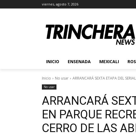
viernes, agosto 7, 2026
INICIO
ENSENADA
MEXICALI
ROS
Inicio
No usar
ARRANCARÁ SEXTA ETAPA DEL SERIAL
No usar
ARRANCARÁ SEXT
EN PARQUE RECR
CERRO DE LAS A