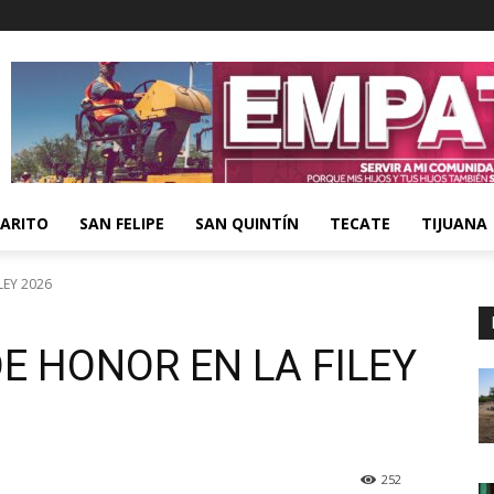
ARITO
SAN FELIPE
SAN QUINTÍN
TECATE
TIJUANA
LEY 2026
DE HONOR EN LA FILEY
252