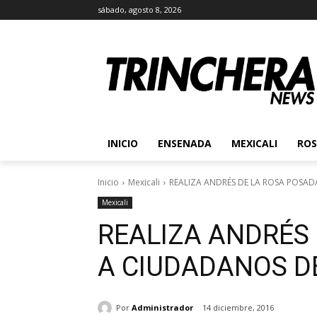
sábado, agosto 8, 2026
INICIO
ENSENADA
MEXICALI
ROS
Inicio
Mexicali
REALIZA ANDRÉS DE LA ROSA POSAD
Mexicali
REALIZA ANDRÉS
A CIUDADANOS DE
Por
Administrador
14 diciembre, 2016