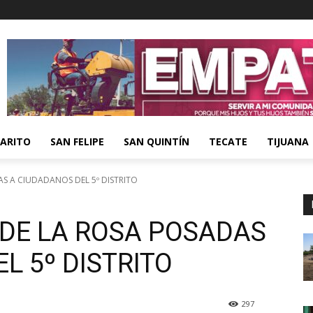
ARITO
SAN FELIPE
SAN QUINTÍN
TECATE
TIJUANA
AS A CIUDADANOS DEL 5º DISTRITO
 DE LA ROSA POSADAS
L 5º DISTRITO
297