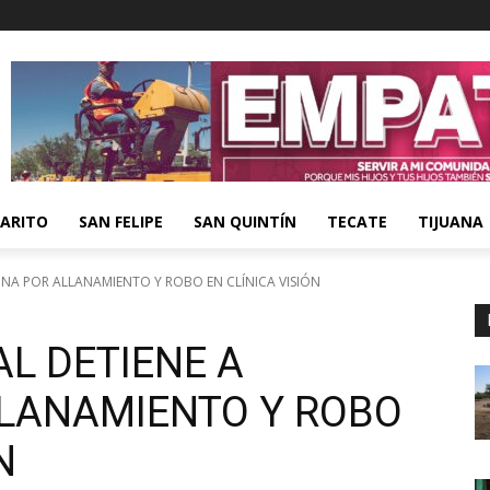
ARITO
SAN FELIPE
SAN QUINTÍN
TECATE
TIJUANA
ONA POR ALLANAMIENTO Y ROBO EN CLÍNICA VISIÓN
AL DETIENE A
LANAMIENTO Y ROBO
N