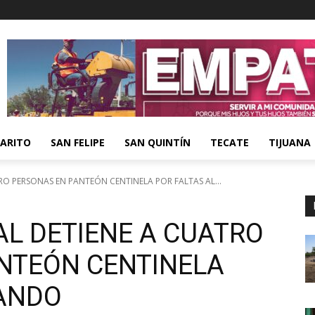
ARITO
SAN FELIPE
SAN QUINTÍN
TECATE
TIJUANA
RO PERSONAS EN PANTEÓN CENTINELA POR FALTAS AL...
AL DETIENE A CUATRO
NTEÓN CENTINELA
BANDO