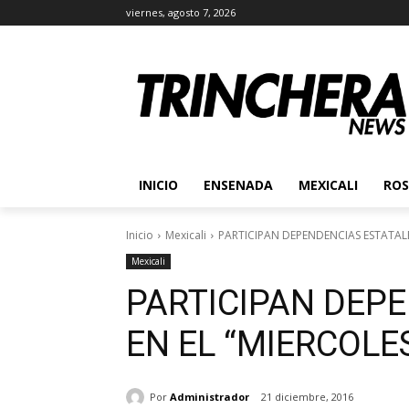
viernes, agosto 7, 2026
INICIO
ENSENADA
MEXICALI
ROS
Inicio
Mexicali
PARTICIPAN DEPENDENCIAS ESTATAL
Mexicali
PARTICIPAN DEP
EN EL “MIERCOLE
Por
Administrador
21 diciembre, 2016