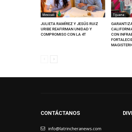
Mexicali
Tijuana
JULIETA RAMÍREZ Y JESÚS RUIZ
GARANTIZA
URIBE REAFIRMAN UNIDAD Y
CALIFORNI
COMPROMISO CON LA 4T
CON INFRA
FORTALECI
MAGISTERI
CONTÁCTANOS
DIV
info@latrincheranews.com