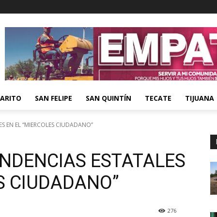
ARITO
SAN FELIPE
SAN QUINTÍN
TECATE
TIJUANA
ES EN EL “MIERCOLES CIUDADANO”
ENDENCIAS ESTATALES
S CIUDADANO”
276