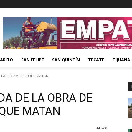
ARITO
SAN FELIPE
SAN QUINTÍN
TECATE
TIJUANA
 TEATRO AMORES QUE MATAN
A DE LA OBRA DE
 QUE MATAN
450