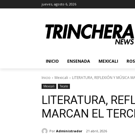
jueves, agosto 6, 2026
INICIO
ENSENADA
MEXICALI
ROS
Inicio
Mexicali
LITERATURA, REFLEXIÓN Y MÚSICA MA
Mexicali
Tecate
LITERATURA, REF
MARCAN EL TERCE
Por
Administrador
21 abril, 2026