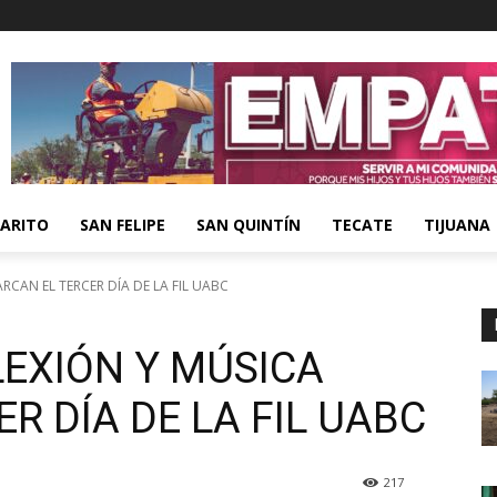
ARITO
SAN FELIPE
SAN QUINTÍN
TECATE
TIJUANA
RCAN EL TERCER DÍA DE LA FIL UABC
LEXIÓN Y MÚSICA
R DÍA DE LA FIL UABC
217