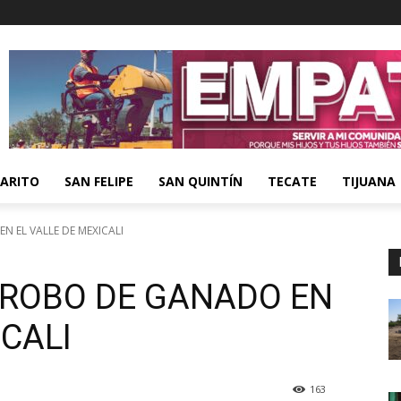
ARITO
SAN FELIPE
SAN QUINTÍN
TECATE
TIJUANA
N EL VALLE DE MEXICALI
 ROBO DE GANADO EN
ICALI
163