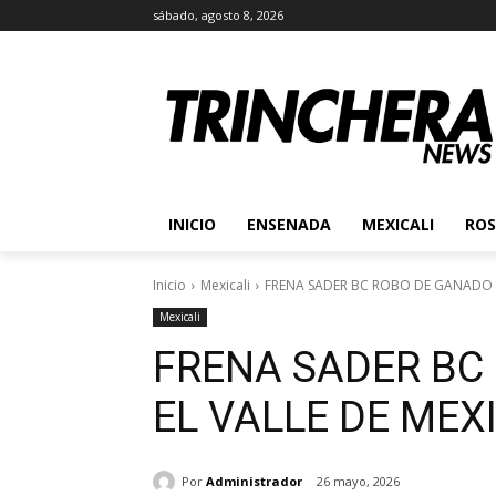
sábado, agosto 8, 2026
INICIO
ENSENADA
MEXICALI
ROS
Inicio
Mexicali
FRENA SADER BC ROBO DE GANADO E
Mexicali
FRENA SADER BC
EL VALLE DE MEX
Por
Administrador
26 mayo, 2026