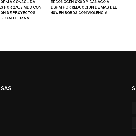
FORNIA CONSOLIDA
RECONOCEN OXXO Y CANACO A
ES POR 270.2 MDD CON
DSPM POR REDUCCIÓN DE MÁS DEL
IÓN DE PROYECTOS
40% EN ROBOS CON VIOLENCIA
LES EN TIJUANA
ISAS
S