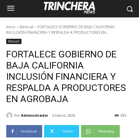
Inicio
Mexicali
FORTALECE GOBIERNO DE BAJA CALIFORNIA
INCLUSIÓN FINANCIERA Y RESPALDA A PRODUCTORES EN...
Mexicali
FORTALECE GOBIERNO DE
BAJA CALIFORNIA
INCLUSIÓN FINANCIERA Y
RESPALDA A PRODUCTORES
EN AGROBAJA
Por
Administrador
5 marzo, 2026
335
Facebook
Twitter
WhatsApp