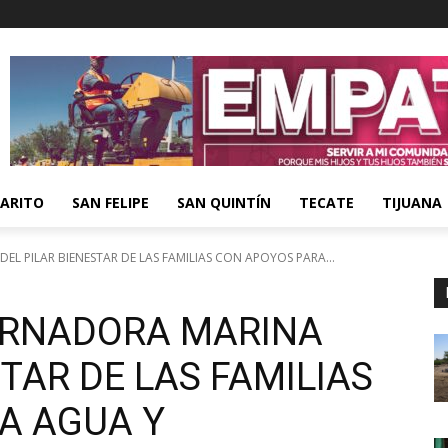
ARITO
SAN FELIPE
SAN QUINTÍN
TECATE
TIJUANA
L PILAR BIENESTAR DE LAS FAMILIAS CON APOYOS PARA...
ERNADORA MARINA
STAR DE LAS FAMILIAS
A AGUA Y