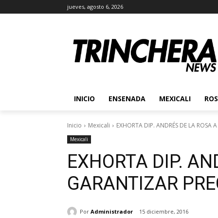
jueves, agosto 6, 2026
INICIO
ENSENADA
MEXICALI
ROS
Inicio
Mexicali
EXHORTA DIP. ANDRÉS DE LA ROSA A
Mexicali
EXHORTA DIP. AN
GARANTIZAR PREC
Por
Administrador
15 diciembre, 2016