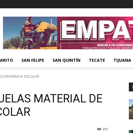
ARITO
SAN FELIPE
SAN QUINTÍN
TECATE
TIJUANA
 CONVIVENCIA ESCOLAR
UELAS MATERIAL DE
COLAR
293