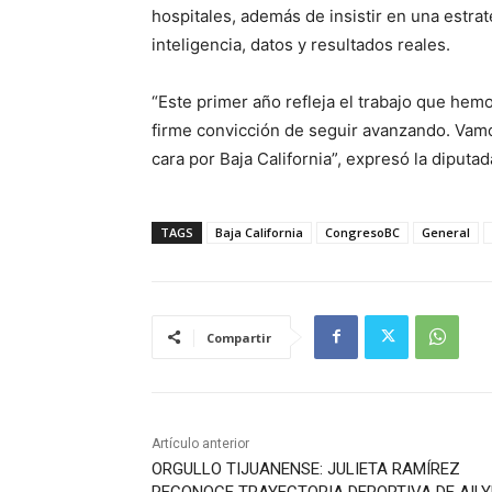
hospitales, además de insistir en una estra
inteligencia, datos y resultados reales.
“Este primer año refleja el trabajo que hemo
firme convicción de seguir avanzando. Vamo
cara por Baja California”, expresó la diputad
TAGS
Baja California
CongresoBC
General
Compartir
Artículo anterior
ORGULLO TIJUANENSE: JULIETA RAMÍREZ
RECONOCE TRAYECTORIA DEPORTIVA DE AIL