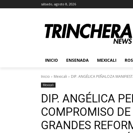
sábado, agosto 8, 2026
INICIO
ENSENADA
MEXICALI
ROS
Inicio
Mexicali
DIP. ANGÉLICA PEÑALOZA MANIFIES
Mexicali
DIP. ANGÉLICA P
COMPROMISO DE 
GRANDES REFORM