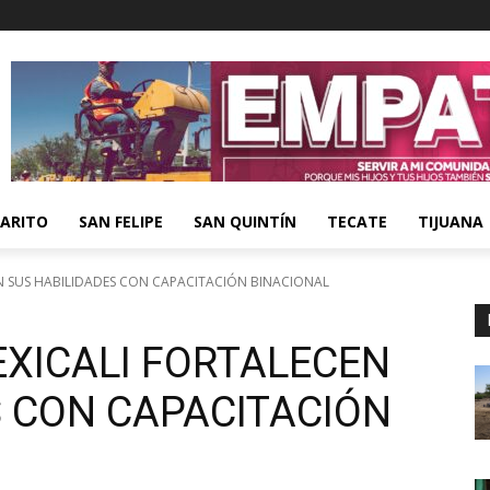
ARITO
SAN FELIPE
SAN QUINTÍN
TECATE
TIJUANA
N SUS HABILIDADES CON CAPACITACIÓN BINACIONAL
XICALI FORTALECEN
S CON CAPACITACIÓN