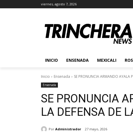
viernes, agosto 7, 2026
INICIO
ENSENADA
MEXICALI
ROS
Inicio
Ensenada
SE PRONUNCIA ARMANDO AYALA PO
Ensenada
SE PRONUNCIA A
LA DEFENSA DE L
Por
Administrador
27 mayo, 2026