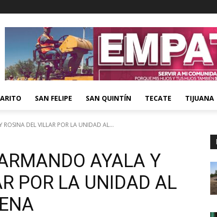
ARITO
SAN FELIPE
SAN QUINTÍN
TECATE
TIJUANA
ROSINA DEL VILLAR POR LA UNIDAD AL...
 ARMANDO AYALA Y
AR POR LA UNIDAD AL
RENA