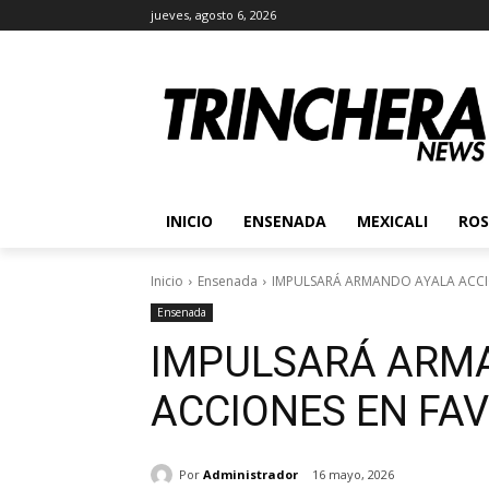
jueves, agosto 6, 2026
INICIO
ENSENADA
MEXICALI
ROS
Inicio
Ensenada
IMPULSARÁ ARMANDO AYALA ACCI
Ensenada
IMPULSARÁ ARM
ACCIONES EN FA
Por
Administrador
16 mayo, 2026