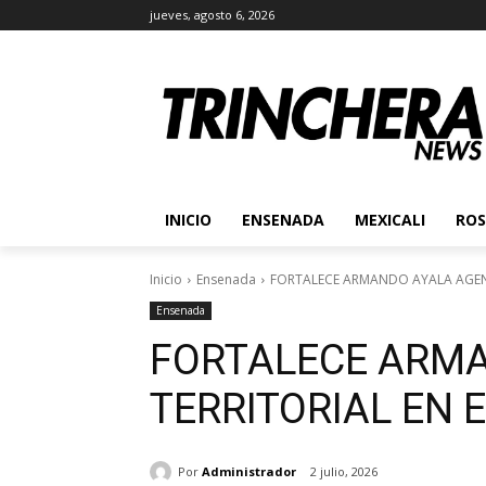
jueves, agosto 6, 2026
INICIO
ENSENADA
MEXICALI
ROS
Inicio
Ensenada
FORTALECE ARMANDO AYALA AGEN
Ensenada
FORTALECE ARM
TERRITORIAL EN
Por
Administrador
2 julio, 2026