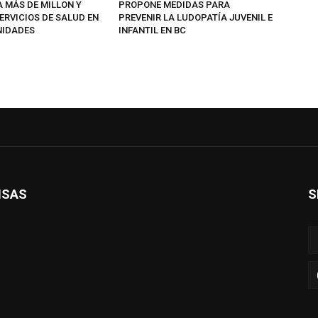
A MÁS DE MILLON Y
PROPONE MEDIDAS PARA
ERVICIOS DE SALUD EN
PREVENIR LA LUDOPATÍA JUVENIL E
NIDADES
INFANTIL EN BC
ISAS
S