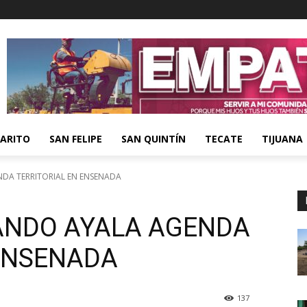
ARITO
SAN FELIPE
SAN QUINTÍN
TECATE
TIJUANA
DA TERRITORIAL EN ENSENADA
ANDO AYALA AGENDA
 ENSENADA
137