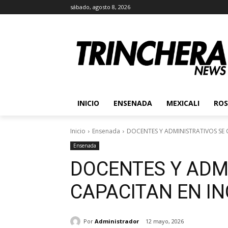
sábado, agosto 8, 2026
INICIO
ENSENADA
MEXICALI
ROS
Inicio
Ensenada
DOCENTES Y ADMINISTRATIVOS SE 
Ensenada
DOCENTES Y ADM
CAPACITAN EN IN
Por
Administrador
12 mayo, 2026