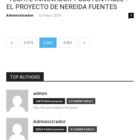
EL PROYECTO DE NEREIDA FUENTES
Administrador
-
12 mayo, 2016
0
4.979
4.980
4.981
TOP AUTHORS
admin
1407 Publicaciones
0 COMENTARIOS
http://localhost/latrincheranew
Administrador
25561 Publicaciones
0 COMENTARIOS