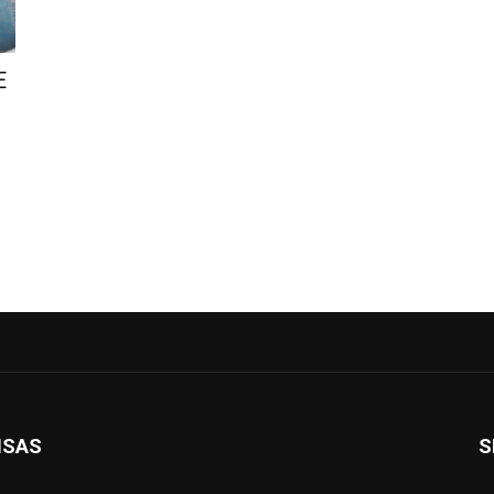
E
ISAS
S