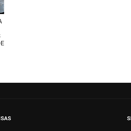
A
S
DE
ISAS
S