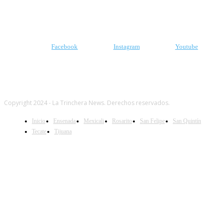
SIGUENOS
Facebook
Instagram
Youtube
Copyright 2024 - La Trinchera News. Derechos reservados.
Inicio
Ensenada
Mexicali
Rosarito
San Felipe
San Quintín
Tecate
Tijuana