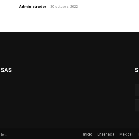
Administrador
-
30 octubre, 2022
ISAS
S
Inicio
Ensenada
Mexicali
dos.